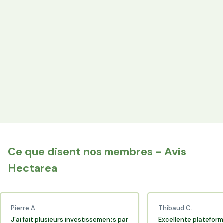
Votre épargne finance les terres agricoles exploitées par
les producteurs locaux.
Espace Avantages
Achetez directement les produits des agriculteurs
financés via l'espace réservé aux membres.
+25 000 membres
Rejoignez la communauté Hectarea qui soutient
l'agriculture française.
Ce que disent nos membres - Avis
Hectarea
Pierre A.
Thibaud C.
J'ai fait plusieurs investissements par
Excellente plateform