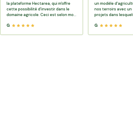
la plateforme Hectarea, qui m'offre
un modèle d'agricult
cette possibilité d'investir dans le
nos terroirs avec un 
domaine agricole. Ceci est selon moi
projets dans lesquels
très porteur de sens.
G
G