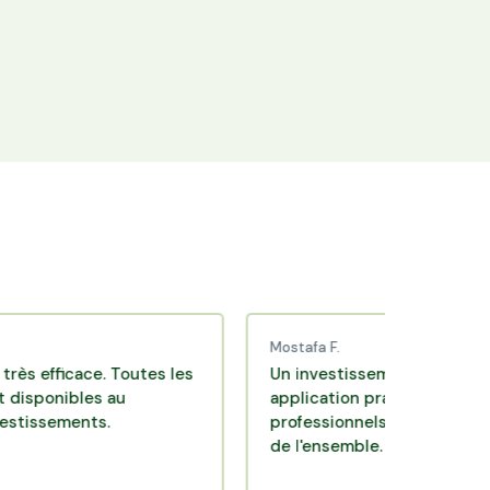
+25 000 membres
Rejoignez la communauté Hectarea qui
soutient l'agriculture française.
Mostafa F.
cace. Toutes les
Un investissement de bon sens via u
bles au
application pratique réalisée par de
ents.
professionnels de qualité. Très satisf
de l'ensemble.