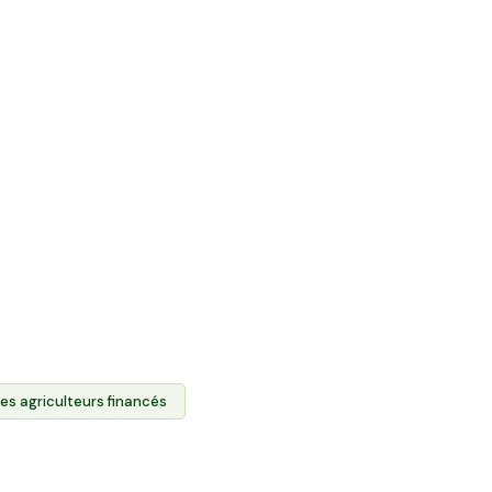
ente directe et
roduits des agriculteurs.
 foncier agricole des
s achetez leurs produits
ient durablement
s l'accès à leurs terres.
les agriculteurs financés