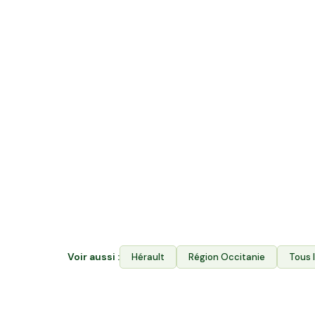
Quelle différence entre acheter en v
rejoindre Hectarea ?
La vente directe vous permet d'acheter les p
Hectarea combine les deux : vous financez le
producteurs de Saint-Jean-de-Védas ET vou
via l'Espace Avantages. Votre épargne sout
l'agriculture locale et garantit aux producteur
Voir aussi :
Hérault
Région
Occitanie
Tous 