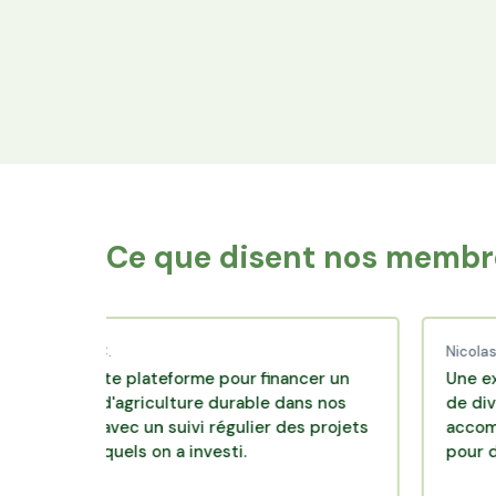
Financez le foncier
Votre épargne finance les terres agricoles
exploitées par les producteurs locaux.
Ce que disent nos membre
ud C.
Nicolas P.
llente plateforme pour financer un
Une excellente 
le d'agriculture durable dans nos
de diversificati
irs avec un suivi régulier des projets
accompagnement
 lesquels on a investi.
pour des place