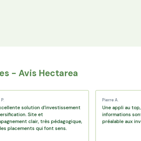
Espace Avantages
Achetez directement les produits des
agriculteurs financés via l'espace réservé aux
membres.
s - Avis Hectarea
Pierre A.
solution d'investissement
Une appli au top, très effi
on. Site et
informations sont disponi
 clair, très pédagogique,
préalable aux investissem
ments qui font sens.