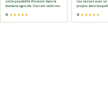
cette possibilité d'investir dans le
nos terroirs avec un 
domaine agricole. Ceci est selon moi
projets dans lesquels
très porteur de sens.
G
G
Où trouver des producteurs locaux et de la