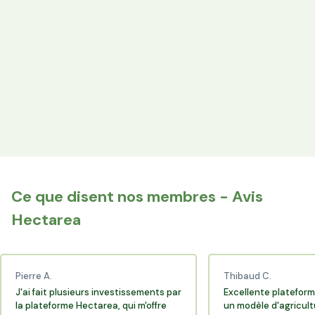
les producteurs locaux.
Espace Avantages
Achetez directement les produits des agriculteurs
financés via l'espace réservé aux membres.
+25 000 membres
Rejoignez la communauté Hectarea qui soutient
l'agriculture française.
Ce que disent nos membres - Avis
Hectarea
Pierre A.
Thibaud C.
J'ai fait plusieurs investissements par
Excellente plateform
la plateforme Hectarea, qui m'offre
un modèle d'agricult