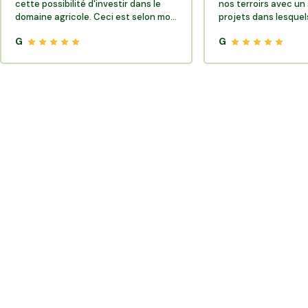
cette possibilité d'investir dans le
nos terroirs avec un 
domaine agricole. Ceci est selon moi
projets dans lesquels
très porteur de sens.
G
G
Où trouver des producteurs locaux et de la