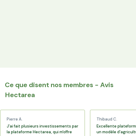
les producteurs locaux.
Espace Avantages
Achetez directement les produits des agriculteurs
financés via l'espace réservé aux membres.
+25 000 membres
Rejoignez la communauté Hectarea qui soutient
l'agriculture française.
Ce que disent nos membres - Avis
Hectarea
Pierre A.
Thibaud C.
J'ai fait plusieurs investissements par
Excellente plateform
la plateforme Hectarea, qui m'offre
un modèle d'agricult