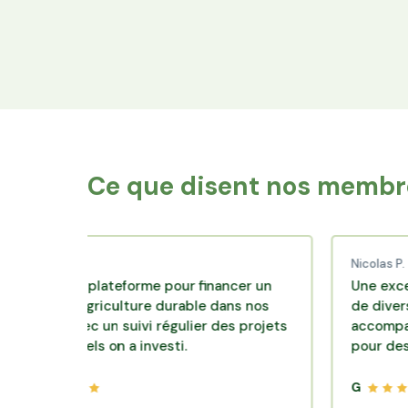
Financez le foncier
Votre épargne finance les terres agricoles
exploitées par les producteurs locaux.
Ce que disent nos membre
C.
Nicolas P.
nte plateforme pour financer un
Une excellente so
d'agriculture durable dans nos
de diversification.
 avec un suivi régulier des projets
accompagnement cl
squels on a investi.
pour des placemen
G