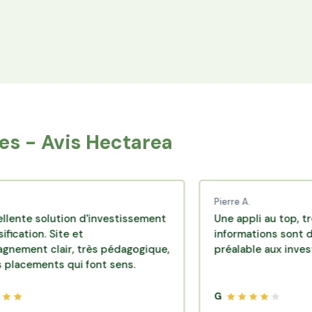
Espace Avantages
Achetez directement les produits des
agriculteurs financés via l'espace réservé aux
membres.
s - Avis Hectarea
Pierre A.
lution d'investissement
Une appli au top, très efficac
 Site et
informations sont disponible
air, très pédagogique,
préalable aux investissement
ts qui font sens.
G