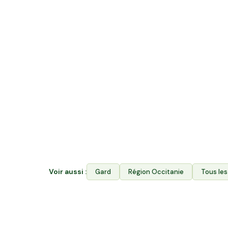
Quelle différence entre acheter en v
rejoindre Hectarea ?
La vente directe vous permet d'acheter les p
Hectarea combine les deux : vous financez le
producteurs de Quissac ET vous achetez leur
Avantages. Votre épargne soutient durablemen
garantit aux producteurs l'accès à leurs terr
Voir aussi :
Gard
Région
Occitanie
Tous les