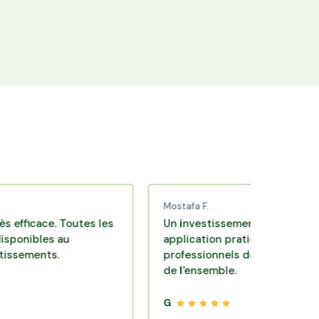
+25 000 membres
Rejoignez la communauté Hectarea qui
soutient l'agriculture française.
Mostafa F.
e. Toutes les
Un investissement de bon sens via une
s au
application pratique réalisée par des
s.
professionnels de qualité. Très satisfait
de l'ensemble.
G