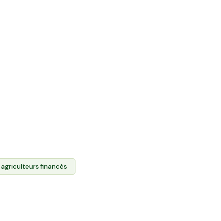
ente directe et
roduits des agriculteurs.
 foncier agricole des
s produits via l'Espace
t l'agriculture locale et
es.
 agriculteurs financés