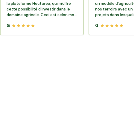
la plateforme Hectarea, qui m'offre
un modèle d'agricult
cette possibilité d'investir dans le
nos terroirs avec un 
domaine agricole. Ceci est selon moi
projets dans lesquels
très porteur de sens.
G
G