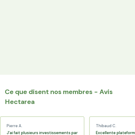
Votre épargne finance les terres agricoles exploitées par
les producteurs locaux.
Espace Avantages
Achetez directement les produits des agriculteurs
financés via l'espace réservé aux membres.
+25 000 membres
Rejoignez la communauté Hectarea qui soutient
l'agriculture française.
Ce que disent nos membres - Avis
Hectarea
Pierre A.
Thibaud C.
J'ai fait plusieurs investissements par
Excellente plateform