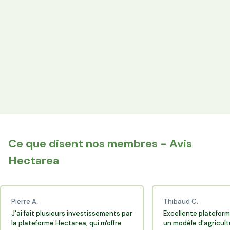
les producteurs locaux.
Espace Avantages
Achetez directement les produits des agriculteurs
financés via l'espace réservé aux membres.
+25 000 membres
Rejoignez la communauté Hectarea qui soutient
l'agriculture française.
Ce que disent nos membres - Avis
Hectarea
Pierre A.
Thibaud C.
J'ai fait plusieurs investissements par
Excellente plateform
la plateforme Hectarea, qui m'offre
un modèle d'agricult