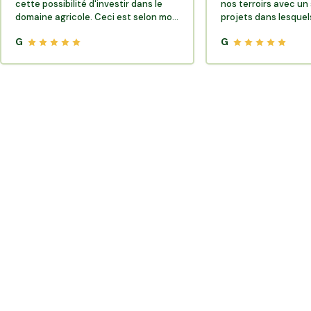
cette possibilité d'investir dans le
nos terroirs avec un 
domaine agricole. Ceci est selon moi
projets dans lesquels
très porteur de sens.
G
G
Où trouver des producteurs locaux et de la