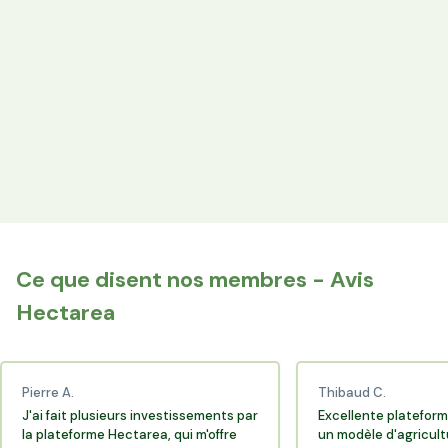
les producteurs locaux.
Espace Avantages
Achetez directement les produits des agriculteurs
financés via l'espace réservé aux membres.
+25 000 membres
Rejoignez la communauté Hectarea qui soutient
l'agriculture française.
Ce que disent nos membres - Avis
Hectarea
Pierre A.
Thibaud C.
J'ai fait plusieurs investissements par
Excellente plateform
la plateforme Hectarea, qui m'offre
un modèle d'agricult