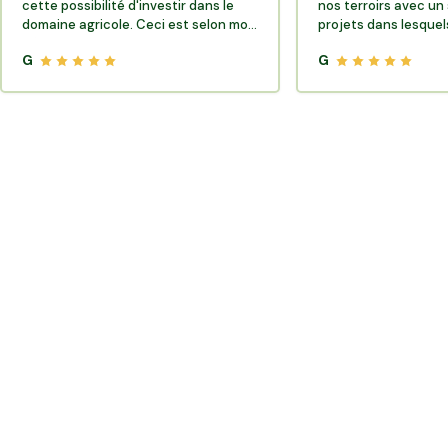
cette possibilité d'investir dans le
nos terroirs avec un 
domaine agricole. Ceci est selon moi
projets dans lesquels
très porteur de sens.
G
G
Où trouver des producteurs locaux et de la