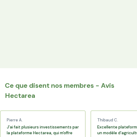
les producteurs locaux.
Espace Avantages
Achetez directement les produits des agriculteurs
financés via l'espace réservé aux membres.
+25 000 membres
Rejoignez la communauté Hectarea qui soutient
l'agriculture française.
Ce que disent nos membres - Avis
Hectarea
Pierre A.
Thibaud C.
J'ai fait plusieurs investissements par
Excellente plateform
la plateforme Hectarea, qui m'offre
un modèle d'agricult