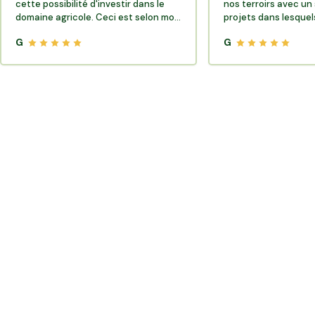
cette possibilité d'investir dans le
nos terroirs avec un 
domaine agricole. Ceci est selon moi
projets dans lesquels
très porteur de sens.
G
G
Où trouver des producteurs locaux et de la