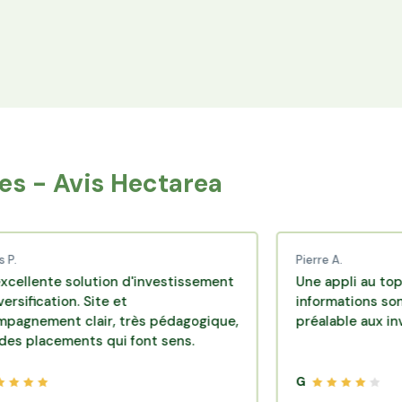
Espace Avantages
Achetez directement les produits des
agriculteurs financés via l'espace réservé aux
membres.
s - Avis Hectarea
Pierre A.
e solution d'investissement
Une appli au top, très ef
tion. Site et
informations sont dispo
nt clair, très pédagogique,
préalable aux investiss
ements qui font sens.
G