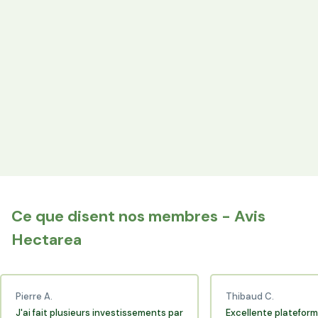
Votre épargne finance les terres agricoles exploitées par
les producteurs locaux.
Espace Avantages
Achetez directement les produits des agriculteurs
financés via l'espace réservé aux membres.
+25 000 membres
Rejoignez la communauté Hectarea qui soutient
l'agriculture française.
Ce que disent nos membres - Avis
Hectarea
Pierre A.
Thibaud C.
J'ai fait plusieurs investissements par
Excellente plateform