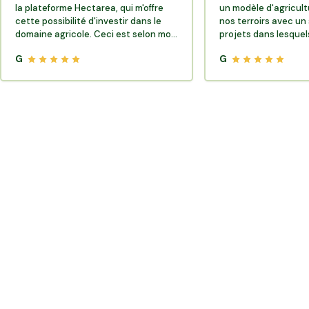
la plateforme Hectarea, qui m'offre
un modèle d'agricult
cette possibilité d'investir dans le
nos terroirs avec un 
domaine agricole. Ceci est selon moi
projets dans lesquels
très porteur de sens.
G
G