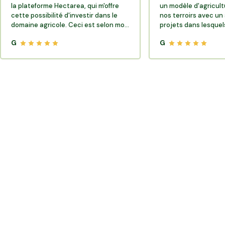
la plateforme Hectarea, qui m'offre
un modèle d'agricult
cette possibilité d'investir dans le
nos terroirs avec un 
domaine agricole. Ceci est selon moi
projets dans lesquels
très porteur de sens.
G
G