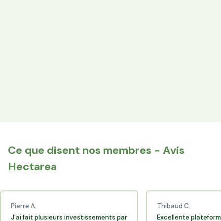
Votre épargne finance les terres agricoles exploitées par
les producteurs locaux.
Espace Avantages
Achetez directement les produits des agriculteurs
financés via l'espace réservé aux membres.
+25 000 membres
Rejoignez la communauté Hectarea qui soutient
l'agriculture française.
Ce que disent nos membres - Avis
Hectarea
Pierre A.
Thibaud C.
J'ai fait plusieurs investissements par
Excellente plateform