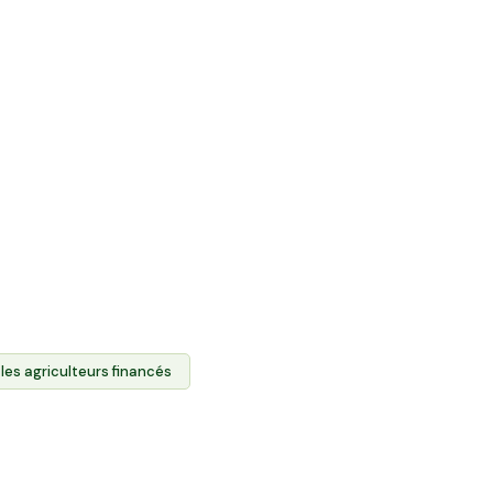
ente directe et
roduits des agriculteurs.
 foncier agricole des
produits via l'Espace
t l'agriculture locale et
es.
les agriculteurs financés