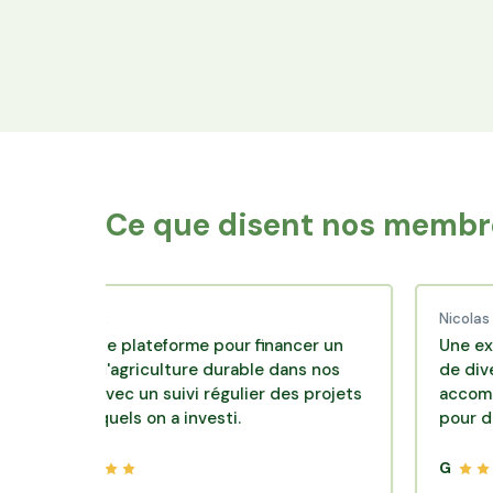
Financez le foncier
Votre épargne finance les terres agricoles
exploitées par les producteurs locaux.
Ce que disent nos membre
ud C.
Nicolas P.
lente plateforme pour financer un
Une excellente 
e d'agriculture durable dans nos
de diversificatio
irs avec un suivi régulier des projets
accompagnement
lesquels on a investi.
pour des placem
G