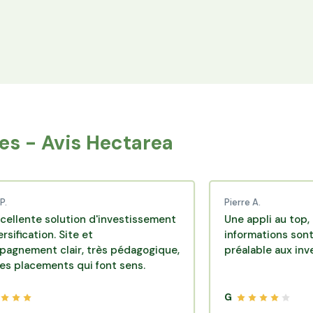
Espace Avantages
Achetez directement les produits des
agriculteurs financés via l'espace réservé aux
membres.
s - Avis Hectarea
Pierre A.
solution d'investissement
Une appli au top, très effi
n. Site et
informations sont disponib
 clair, très pédagogique,
préalable aux investisseme
ents qui font sens.
G