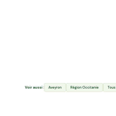
Quelle différence entre acheter en v
rejoindre Hectarea ?
La vente directe vous permet d'acheter les p
Hectarea combine les deux : vous financez le
producteurs de Millau ET vous achetez leurs 
Avantages. Votre épargne soutient durablemen
garantit aux producteurs l'accès à leurs terr
Voir aussi :
Aveyron
Région
Occitanie
Tous 