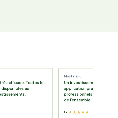
+25 000 membres
Rejoignez la communauté Hectarea qui
soutient l'agriculture française.
Mostafa F.
cace. Toutes les
Un investissement de bon sens via u
les au
application pratique réalisée par des
nts.
professionnels de qualité. Très satisf
de l'ensemble.
G