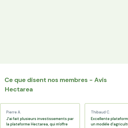
les producteurs locaux.
Espace Avantages
Achetez directement les produits des agriculteurs
financés via l'espace réservé aux membres.
+25 000 membres
Rejoignez la communauté Hectarea qui soutient
l'agriculture française.
Ce que disent nos membres - Avis
Hectarea
Pierre A.
Thibaud C.
J'ai fait plusieurs investissements par
Excellente plateform
la plateforme Hectarea, qui m'offre
un modèle d'agricult