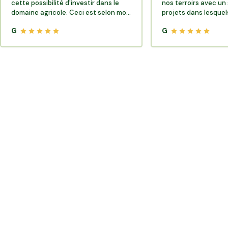
cette possibilité d'investir dans le
nos terroirs avec un 
domaine agricole. Ceci est selon moi
projets dans lesquels
très porteur de sens.
G
G
Où trouver des producteurs locaux et de la