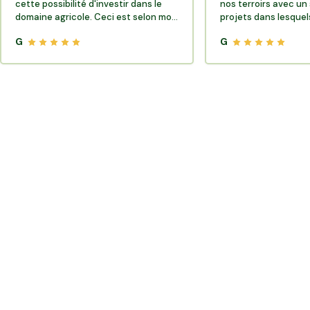
cette possibilité d'investir dans le
nos terroirs avec un 
domaine agricole. Ceci est selon moi
projets dans lesquels
très porteur de sens.
G
G
Où trouver des producteurs locaux et de la