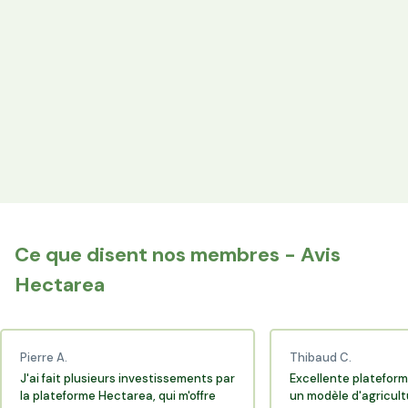
les producteurs locaux.
Espace Avantages
Achetez directement les produits des agriculteurs
financés via l'espace réservé aux membres.
+25 000 membres
Rejoignez la communauté Hectarea qui soutient
l'agriculture française.
Ce que disent nos membres - Avis
Hectarea
Pierre A.
Thibaud C.
J'ai fait plusieurs investissements par
Excellente plateform
la plateforme Hectarea, qui m'offre
un modèle d'agricult