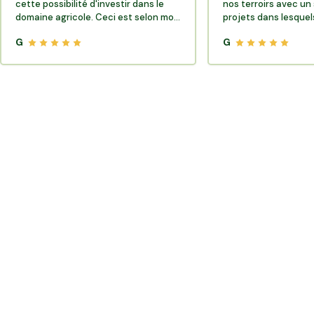
cette possibilité d'investir dans le
nos terroirs avec un 
domaine agricole. Ceci est selon moi
projets dans lesquels
très porteur de sens.
G
G
Où trouver des producteurs locaux et de la