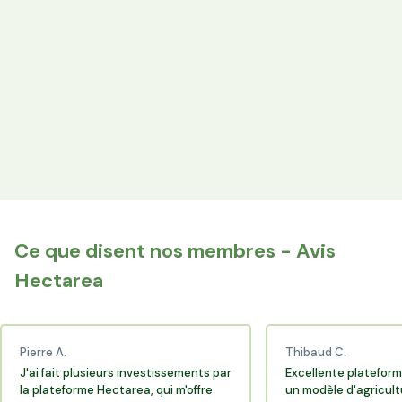
les producteurs locaux.
Espace Avantages
Achetez directement les produits des agriculteurs
financés via l'espace réservé aux membres.
+25 000 membres
Rejoignez la communauté Hectarea qui soutient
l'agriculture française.
Ce que disent nos membres - Avis
Hectarea
Pierre A.
Thibaud C.
J'ai fait plusieurs investissements par
Excellente plateform
la plateforme Hectarea, qui m'offre
un modèle d'agricult