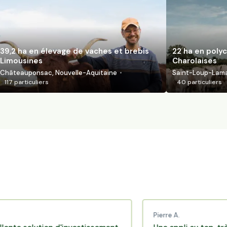
39,2 ha en élevage de vaches et brebis
22 ha en polyc
Limousines
Charolaises
Châteauponsac, Nouvelle-Aquitaine
Saint-Loup-Lamai
117
particuliers
40
particuliers
Pierre A.