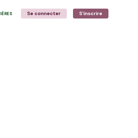
Se connecter
S'inscrire
LIÈRES
LE MOT DE L'AGRICULTEUR
avec André