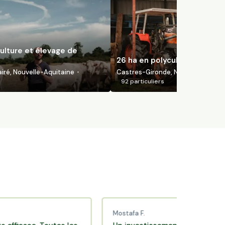
ulture et élevage de
26 ha en polyculture bio
ré, Nouvelle-Aquitaine
Castres-Gironde, Nouvelle-Aquita
92
particuliers
Mostafa F.