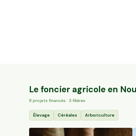
11,51 ha en arboriculture - Noisettes et
Amandes Bio
Hautesvignes, Nouvelle-Aquitaine
194
particuliers
Le foncier agricole en
Nou
8
projet
s
financé
s
· 3 filières
Élevage
Céréales
Arboriculture