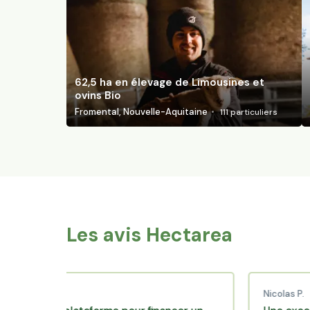
62,5 ha en élevage de Limousines et
ovins Bio
Fromental, Nouvelle-Aquitaine
111
particuliers
Les avis Hectarea
C.
Nicolas P.