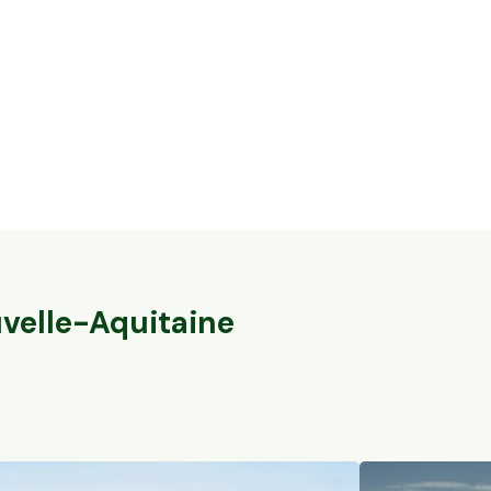
5,6 ha en nuciculture - culture de
37,7 ha en éle
noisettes
brebis
Gontaud-de-Nogaret, Nouvelle-Aquitaine
Val-du-Mignon, 
78
particuliers
162
particuliers
velle-Aquitaine