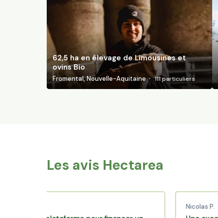
62,5 ha en élevage de Limousines et
ovins Bio
Fromental, Nouvelle-Aquitaine
111
particuliers
Les avis Hectarea
d C.
Nicolas P.