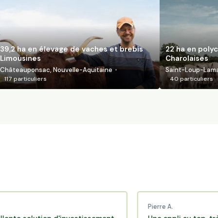
39,2 ha en élevage de vaches et brebis
22 ha en polyc
Limousines
Charolaises
Châteauponsac, Nouvelle-Aquitaine
Saint-Loup-Lamai
117
particuliers
40
particuliers
Pierre A.