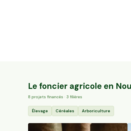
11,51 ha en arboriculture - Noisettes et
Amandes Bio
Hautesvignes, Nouvelle-Aquitaine
194
particuliers
Le foncier agricole en
Nou
8
projet
s
financé
s
· 3 filières
Élevage
Céréales
Arboriculture