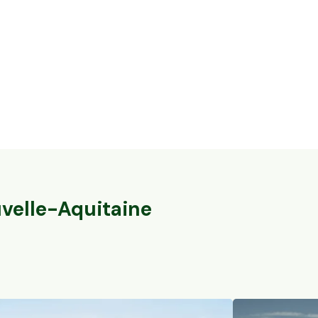
5,6 ha en nuciculture - culture de
37,7 ha en éle
noisettes
brebis
Gontaud-de-Nogaret, Nouvelle-Aquitaine
Val-du-Mignon, 
78
particuliers
163
particuliers
velle-Aquitaine