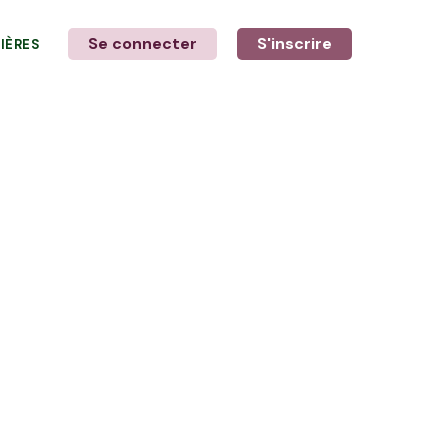
Se connecter
S'inscrire
LIÈRES
LE MOT DE L'AGRICULTEUR
avec André