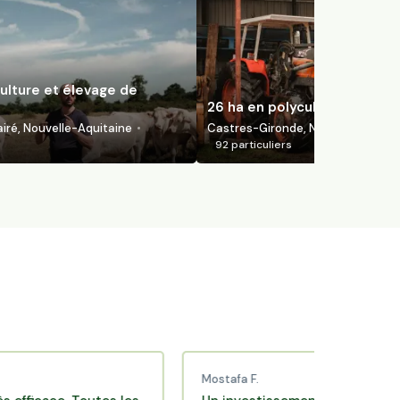
ulture et élevage de
26 ha en polyculture bio
ré, Nouvelle-Aquitaine
Castres-Gironde, Nouvelle-Aquita
92
particuliers
Mostafa F.