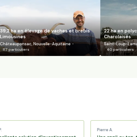
39,2 ha en élevage de vaches et brebis
22 ha en polyc
Limousines
Charolaises
Châteauponsac, Nouvelle-Aquitaine
Saint-Loup-Lamai
117
particuliers
40
particuliers
Pierre A.