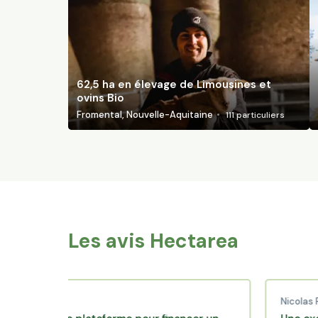
62,5 ha en élevage de Limousines et
ovins Bio
Fromental, Nouvelle-Aquitaine
111
particuliers
Les avis Hectarea
d C.
Nicolas P.