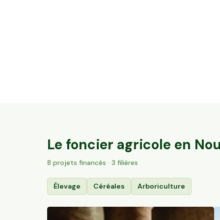
11,51 ha en arboriculture - Noisettes et
Amandes Bio
Hautesvignes, Nouvelle-Aquitaine
194
particuliers
Le foncier agricole en
Nou
8
projet
s
financé
s
· 3 filières
Élevage
Céréales
Arboriculture