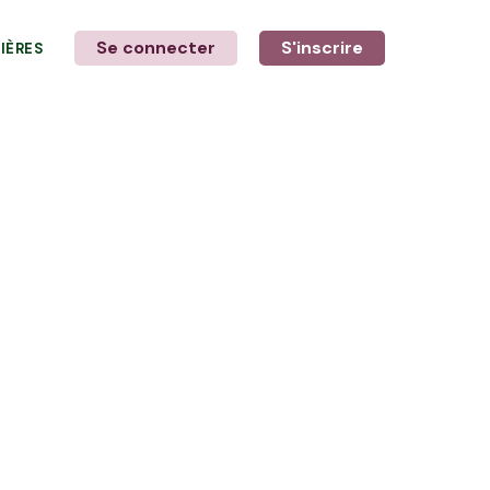
Se connecter
S'inscrire
LIÈRES
LE MOT DE L'AGRICULTEUR
avec André