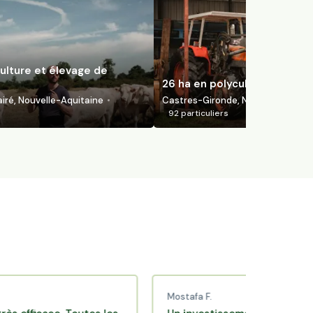
ulture et élevage de
26 ha en polyculture bio
ré, Nouvelle-Aquitaine
Castres-Gironde, Nouvelle-Aquita
92
particuliers
Mostafa F.