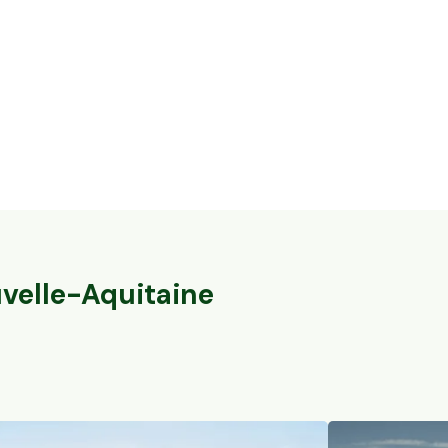
5,6 ha en nuciculture - culture de
37,7 ha en éle
noisettes
brebis
Gontaud-de-Nogaret, Nouvelle-Aquitaine
Val-du-Mignon, 
78
particuliers
163
particuliers
velle-Aquitaine