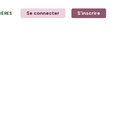
Se connecter
S'inscrire
LIÈRES
LE MOT DE L'AGRICULTEUR
avec André