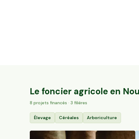
11,51 ha en arboriculture - Noisettes et
Amandes Bio
Hautesvignes, Nouvelle-Aquitaine
194
particuliers
Le foncier agricole en
Nou
8
projet
s
financé
s
· 3 filières
Élevage
Céréales
Arboriculture