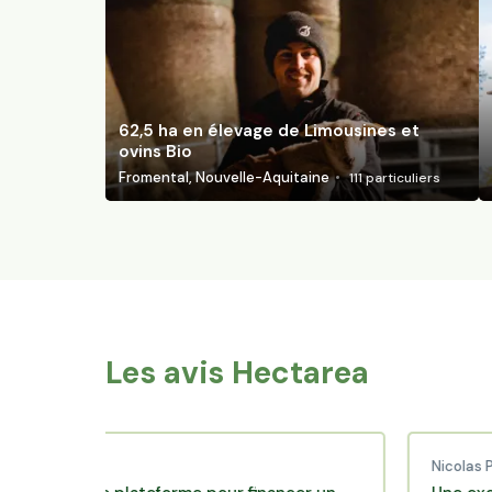
62,5 ha en élevage de Limousines et
ovins Bio
Fromental, Nouvelle-Aquitaine
111
particuliers
Les avis Hectarea
d C.
Nicolas P.