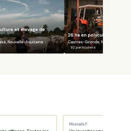
ulture et élevage de
26 ha en polyculture bio
ré, Nouvelle-Aquitaine
Castres-Gironde, Nouvelle-Aquita
92
particuliers
Mostafa F.