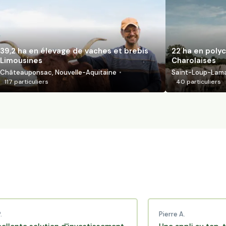
39,2 ha en élevage de vaches et brebis
22 ha en polyc
Limousines
Charolaises
Châteauponsac, Nouvelle-Aquitaine
Saint-Loup-Lamai
117
particuliers
40
particuliers
Pierre A.