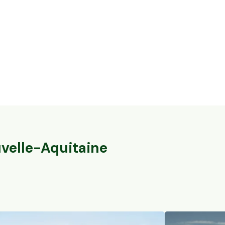
5,6 ha en nuciculture - culture de
37,7 ha en éle
noisettes
brebis
Gontaud-de-Nogaret, Nouvelle-Aquitaine
Val-du-Mignon, 
78
particuliers
162
particuliers
velle-Aquitaine