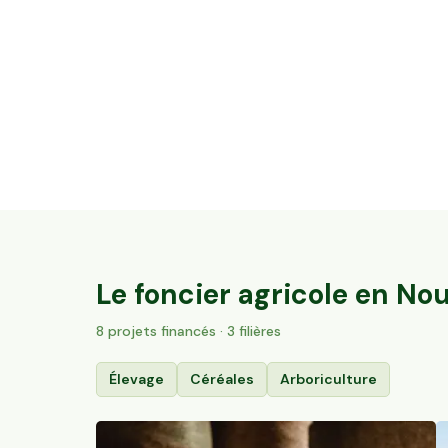
11,51 ha en arboriculture - Noisettes et
Amandes Bio
Hautesvignes, Nouvelle-Aquitaine
194
particuliers
Le foncier agricole en
Nou
8
projet
s
financé
s
· 3 filières
Élevage
Céréales
Arboriculture