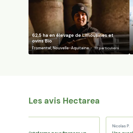
62,5 ha en élevage de Limousines et
ovins Bio
Fromental, Nouvelle-Aquitaine
111
particuliers
Les avis Hectarea
C.
Nicolas P.