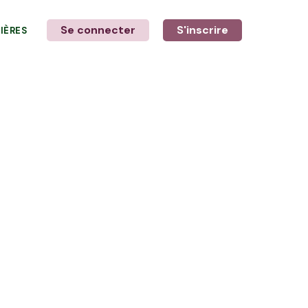
Se connecter
S'inscrire
LIÈRES
LE MOT DE L'AGRICULTEUR
avec André