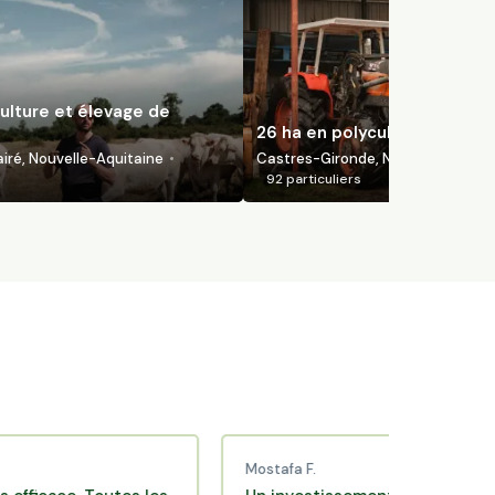
ulture et élevage de
26 ha en polyculture bio
ré, Nouvelle-Aquitaine
Castres-Gironde, Nouvelle-Aquita
92
particuliers
Mostafa F.