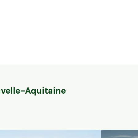
5,6 ha en nuciculture - culture de
37,7 ha en éle
noisettes
brebis
Gontaud-de-Nogaret, Nouvelle-Aquitaine
Val-du-Mignon, 
78
particuliers
162
particuliers
velle-Aquitaine