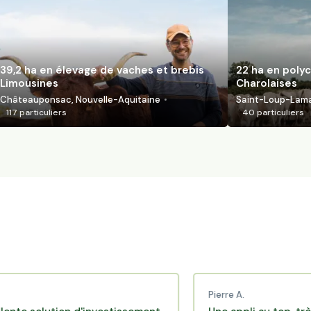
39,2 ha en élevage de vaches et brebis
22 ha en polyc
Limousines
Charolaises
Châteauponsac, Nouvelle-Aquitaine
Saint-Loup-Lamai
117
particuliers
40
particuliers
Pierre A.