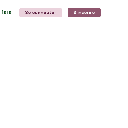
Se connecter
S'inscrire
LIÈRES
LE MOT DE L'AGRICULTEUR
avec André