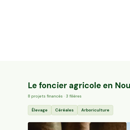
11,51 ha en arboriculture - Noisettes et
Amandes Bio
Hautesvignes, Nouvelle-Aquitaine
194
particuliers
Le foncier agricole en
Nou
8
projet
s
financé
s
· 3 filières
Élevage
Céréales
Arboriculture