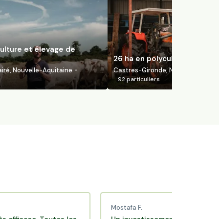
ulture et élevage de
26 ha en polyculture bio
ré, Nouvelle-Aquitaine
Castres-Gironde, Nouvelle-Aquita
92
particuliers
Mostafa F.