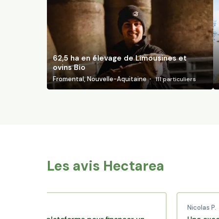
62,5 ha en élevage de Limousines et
ovins Bio
Fromental, Nouvelle-Aquitaine
111
particuliers
Les avis Hectarea
 C.
Nicolas P.