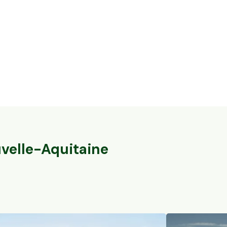
5,6 ha en nuciculture - culture de
37,7 ha en éle
noisettes
brebis
Gontaud-de-Nogaret, Nouvelle-Aquitaine
Val-du-Mignon, 
78
particuliers
164
particuliers
velle-Aquitaine