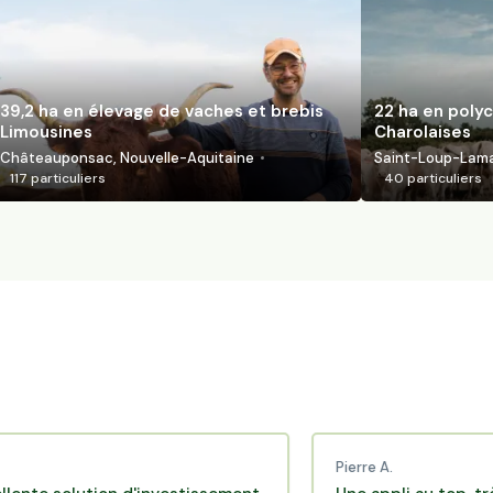
39,2 ha en élevage de vaches et brebis
22 ha en polyc
Limousines
Charolaises
Châteauponsac, Nouvelle-Aquitaine
Saint-Loup-Lamai
117
particuliers
40
particuliers
Pierre A.