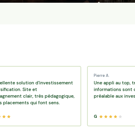
Pierre A.
olution d'investissement
Une appli au top, très effica
. Site et
informations sont disponibl
clair, très pédagogique,
préalable aux investissemen
nts qui font sens.
G