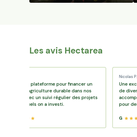
Les avis Hectarea
d C.
Nicolas P.
ente plateforme pour financer un
Une excellente s
 d'agriculture durable dans nos
de diversification
rs avec un suivi régulier des projets
accompagnement 
esquels on a investi.
pour des placeme
G