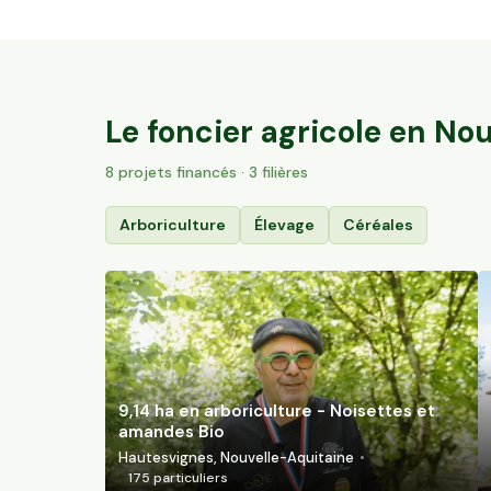
35,6 ha en élevage de brebis laitières Bio
Villac, Nouvelle-Aquitaine
57
particuliers
Le foncier agricole en
Nou
8
projet
s
financé
s
· 3 filières
Arboriculture
Élevage
Céréales
9,14 ha en arboriculture - Noisettes et
amandes Bio
Hautesvignes, Nouvelle-Aquitaine
175
particuliers