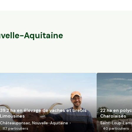
39,2 ha en élevage de vaches et brebis
22 ha en polyc
Limousines
Charolaises
Châteauponsac, Nouvelle-Aquitaine
Saint-Loup-Lamai
117
particuliers
40
particuliers
velle-Aquitaine
39,2 ha en élevage de vaches et brebis
22 ha en polyc
Limousines
Charolaises
Châteauponsac, Nouvelle-Aquitaine
Saint-Loup-Lamai
117
particuliers
40
particuliers