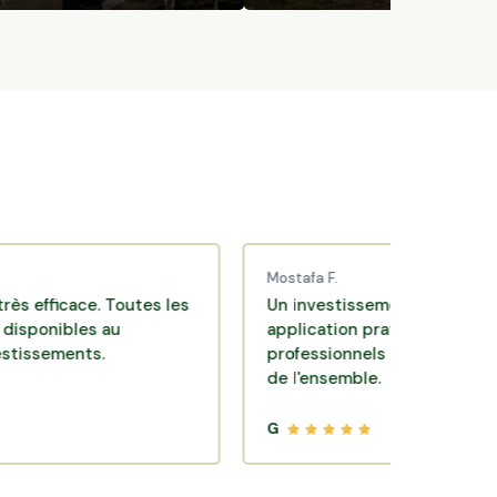
Mostafa F.
icace. Toutes les
Un investissement de bon sens via 
ibles au
application pratique réalisée par de
ments.
professionnels de qualité. Très satis
de l'ensemble.
G