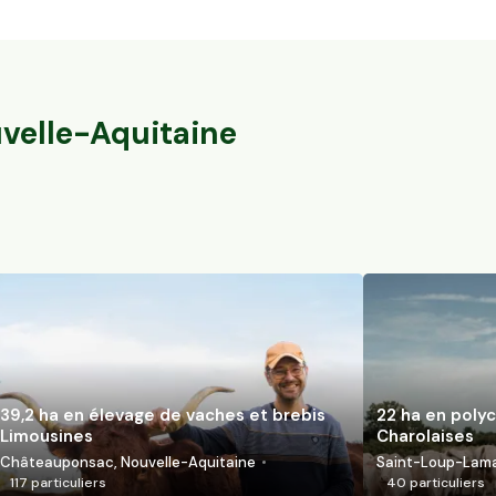
39,2 ha en élevage de vaches et brebis
22 ha en polyc
Limousines
Charolaises
Châteauponsac, Nouvelle-Aquitaine
Saint-Loup-Lamai
117
particuliers
40
particuliers
velle-Aquitaine
39,2 ha en élevage de vaches et brebis
22 ha en polyc
Limousines
Charolaises
Châteauponsac, Nouvelle-Aquitaine
Saint-Loup-Lamai
117
particuliers
40
particuliers