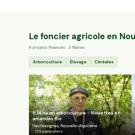
35,6 ha en élevage de brebis laitières Bio
Villac, Nouvelle-Aquitaine
57
particuliers
Le foncier agricole en
Nou
8
projet
s
financé
s
· 3 filières
Arboriculture
Élevage
Céréales
9,14 ha en arboriculture - Noisettes et
amandes Bio
Hautesvignes, Nouvelle-Aquitaine
175
particuliers