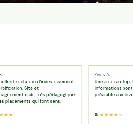
Pierre A.
 solution d'investissement
Une appli au top, très eff
ion. Site et
informations sont dispon
t clair, très pédagogique,
préalable aux investisse
ments qui font sens.
G