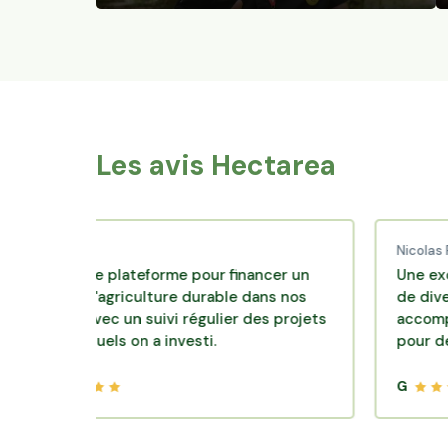
Les avis Hectarea
aud C.
Nicolas P.
ellente plateforme pour financer un
Une excellente
èle d'agriculture durable dans nos
de diversificat
oirs avec un suivi régulier des projets
accompagnemen
 lesquels on a investi.
pour des place
G