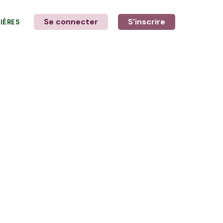
Se connecter
S'inscrire
LIÈRES
LE MOT DE L'AGRICULTEUR
avec Edouard