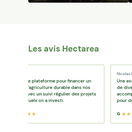
Les avis Hectarea
ud C.
Nicolas P.
lente plateforme pour financer un
Une excellente 
le d'agriculture durable dans nos
de diversificatio
irs avec un suivi régulier des projets
accompagnement
lesquels on a investi.
pour des placem
G