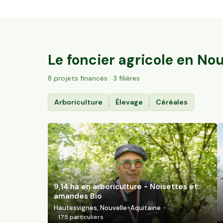
35,6 ha en élevage de brebis laitières Bio
Villac, Nouvelle-Aquitaine
57
particuliers
Le foncier agricole en
Nou
8
projet
s
financé
s
· 3 filières
Arboriculture
Élevage
Céréales
9,14 ha en arboriculture - Noisettes et
amandes Bio
Hautesvignes, Nouvelle-Aquitaine
175
particuliers