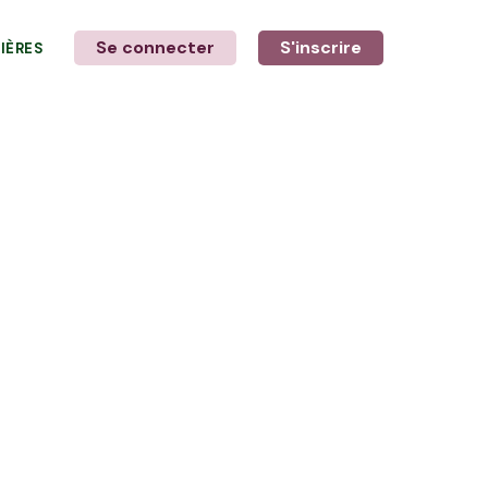
Se connecter
S'inscrire
LIÈRES
LE MOT DE L'AGRICULTEUR
avec Edouard