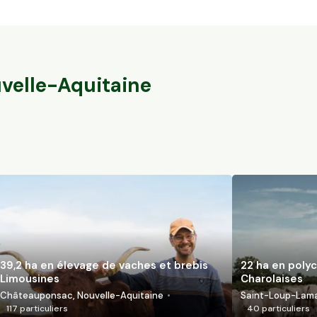
39,2 ha en élevage de vaches et brebis
22 ha en polyc
Limousines
Charolaises
Châteauponsac, Nouvelle-Aquitaine
Saint-Loup-Lamai
117
particuliers
40
particuliers
velle-Aquitaine
39,2 ha en élevage de vaches et brebis
22 ha en polyc
Limousines
Charolaises
Châteauponsac, Nouvelle-Aquitaine
Saint-Loup-Lamai
117
particuliers
40
particuliers