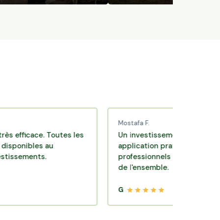
Mostafa F.
cace. Toutes les
Un investissement de bon sens via u
les au
application pratique réalisée par des
ents.
professionnels de qualité. Très satisf
de l'ensemble.
G