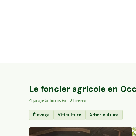
3,2 ha de vignes Bio Terrasses du Larzac
Saint-Guiraud, Occitanie
84
particuliers
Le foncier agricole en
Occ
4
projet
s
financé
s
· 3 filières
Élevage
Viticulture
Arboriculture