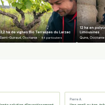
12 ha en polyc
3,2 ha de vignes Bio Terrasses du Larzac
Limousines
Saint-Guiraud, Occitanie
Quins, Occitanie
84
particuliers
Pierre A.