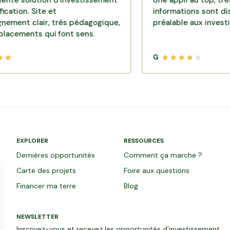
lution d'investissement
Une appli au top, très efficac
Site et
informations sont disponible
air, très pédagogique,
préalable aux investissement
ts qui font sens.
G
EXPLORER
RESSOURCES
Dernières opportunités
Comment ça marche ?
Carte des projets
Foire aux questions
Financer ma terre
Blog
NEWSLETTER
Inscrivez-vous et recevez les opportunités d'investissement