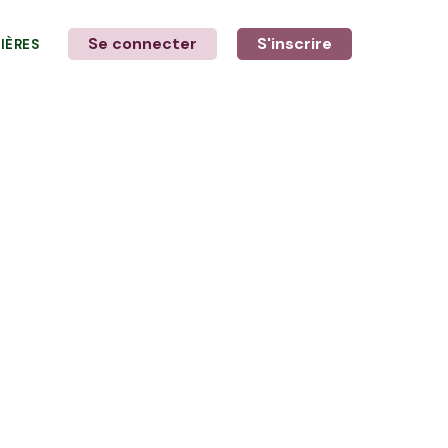
Se connecter
S'inscrire
LIÈRES
LE MOT DE L'AGRICULTEUR
avec Delphine et Stéphane