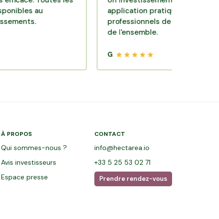
e. Toutes les
Un investissement de bon sens via une
s au
application pratique réalisée par des
s.
professionnels de qualité. Très satisfait
de l'ensemble.
G
À PROPOS
CONTACT
Qui sommes-nous ?
info@hectarea.io
Avis investisseurs
+33 5 25 53 02 71
Espace presse
Prendre rendez-vous