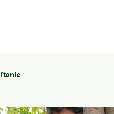
16,3 ha en élevage de cochons Bio et
32 ares en vi
vaches Parthenaises
du-Pape
Vaureilles, Occitanie
Sorgues, PACA
104
particuliers
itanie