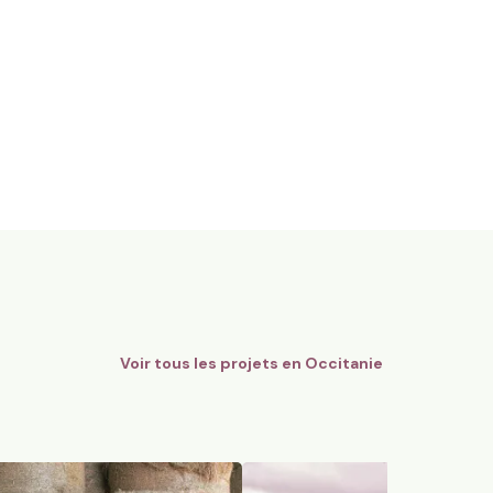
gnes Bio - AOC Châteauneuf-
12 ha en polyculture et élev
Limousines
Quins, Occitanie
184
particuliers
74
particuliers
Voir tous les projets en
Occitanie