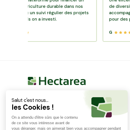
nte plateforme pour financer un
Une excellente so
d'agriculture durable dans nos
de diversification. 
 avec un suivi régulier des projets
accompagnement cl
quels on a investi.
pour des placemen
G
Hectarea est une entreprise à mission qui a pour
ambition de reconnecter les particuliers avec les
agriculteurs soucieux de bien faire. En quelques
clics, les particuliers peuvent investir dans des ares
de terre de leur choix.