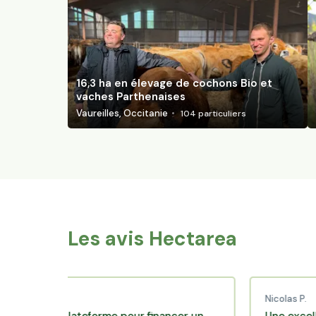
16,3 ha en élevage de cochons Bio et
vaches Parthenaises
Vaureilles, Occitanie
104
particuliers
Les avis Hectarea
C.
Nicolas P.