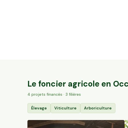
3,2 ha de vignes Bio Terrasses du Larzac
Saint-Guiraud, Occitanie
84
particuliers
Le foncier agricole en
Occ
4
projet
s
financé
s
· 3 filières
Élevage
Viticulture
Arboriculture