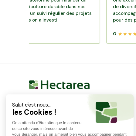
ente plateforme pour financer un
Une excellente so
 d'agriculture durable dans nos
de diversification.
s avec un suivi régulier des projets
accompagnement c
squels on a investi.
pour des placemen
G
Hectarea est une entreprise à mission qui a pour
ambition de reconnecter les particuliers avec les
agriculteurs soucieux de bien faire. En quelques
clics, les particuliers peuvent investir dans des ares
de terre de leur choix.