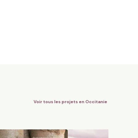
gnes Bio - AOC Châteauneuf-
12 ha en polyculture et élev
Limousines
Quins, Occitanie
184
particuliers
74
particuliers
Voir tous les projets en
Occitanie