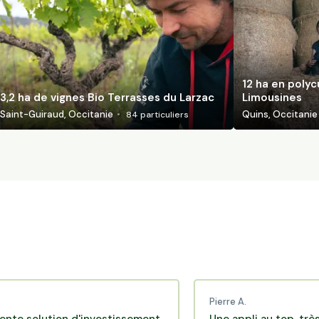
12 ha en polyc
3,2 ha de vignes Bio Terrasses du Larzac
Limousines
Saint-Guiraud, Occitanie
Quins, Occitanie
84
particuliers
Pierre A.