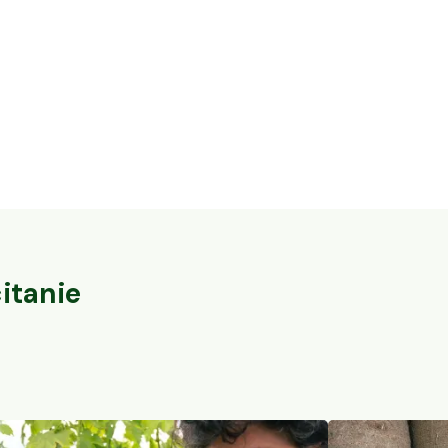
16,3 ha en élevage de cochons Bio et
32 ares en vi
vaches Parthenaises
du-Pape
Vaureilles, Occitanie
Sorgues, PACA
104
particuliers
itanie