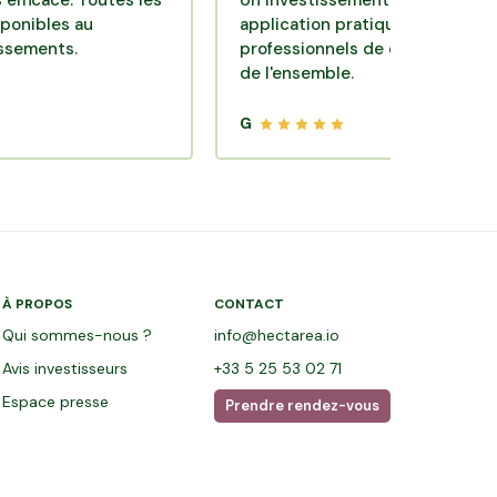
ce. Toutes les
Un investissement de bon sens via une
es au
application pratique réalisée par des
ts.
professionnels de qualité. Très satisfai
de l'ensemble.
G
À PROPOS
CONTACT
Qui sommes-nous ?
info@hectarea.io
Avis investisseurs
+33 5 25 53 02 71
Espace presse
Prendre rendez-vous