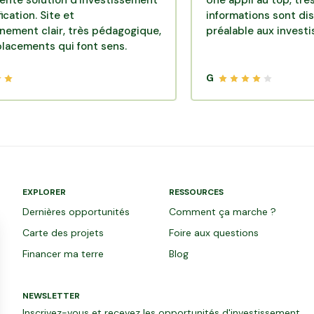
lution d'investissement
Une appli au top, très effica
 Site et
informations sont disponibl
lair, très pédagogique,
préalable aux investissemen
ts qui font sens.
G
EXPLORER
RESSOURCES
Dernières opportunités
Comment ça marche ?
Carte des projets
Foire aux questions
Financer ma terre
Blog
NEWSLETTER
Inscrivez-vous et recevez les opportunités d'investissement