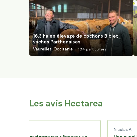
16,3 ha en élevage de cochons Bio et
vaches Parthenaises
Vaureilles, Occitanie
104
particuliers
Les avis Hectarea
 C.
Nicolas P.