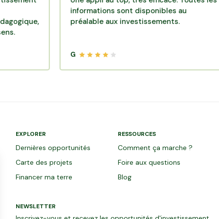
nt
Une appli au top, très efficace. Toutes les
informations sont disponibles au
e,
préalable aux investissements.
G
EXPLORER
RESSOURCES
Dernières opportunités
Comment ça marche ?
Carte des projets
Foire aux questions
Financer ma terre
Blog
NEWSLETTER
Inscrivez-vous et recevez les opportunités d'investissement