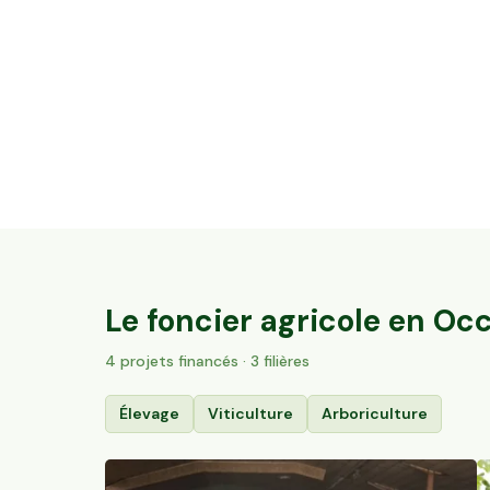
3,2 ha de vignes Bio Terrasses du Larzac
Saint-Guiraud, Occitanie
84
particuliers
Le foncier agricole en
Occ
4
projet
s
financé
s
· 3 filières
Élevage
Viticulture
Arboriculture