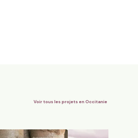
gnes Bio - AOC Châteauneuf-
12 ha en polyculture et élev
Limousines
Quins, Occitanie
184
particuliers
74
particuliers
Voir tous les projets en
Occitanie