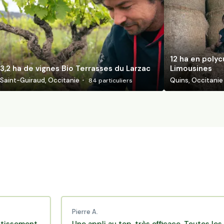
12 ha en polyc
3,2 ha de vignes Bio Terrasses du Larzac
Limousines
Saint-Guiraud, Occitanie
Quins, Occitanie
84
particuliers
Pierre A.