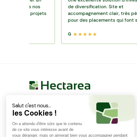
inancer un
Une excellente solution d'investisseme
 dans nos
de diversification. Site et
r des projets
accompagnement clair, très pédagogiqu
pour des placements qui font sens.
G
Hectarea est une entreprise à mission qui a pour
ambition de reconnecter les particuliers avec les
agriculteurs soucieux de bien faire. En quelques
clics, les particuliers peuvent investir dans des ares
de terre de leur choix.