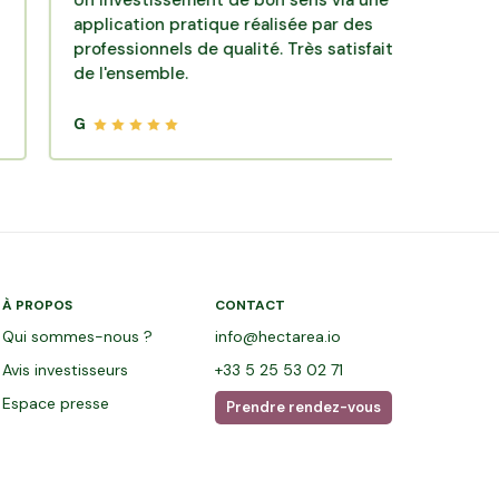
Un investissement de bon sens via une
Une très b
application pratique réalisée par des
d'investis
professionnels de qualité. Très satisfait
opportunit
de l'ensemble.
Beaucoup 
d'accompa
vivement 
G
G
À PROPOS
CONTACT
Qui sommes-nous ?
info@hectarea.io
Avis investisseurs
+33 5 25 53 02 71
Espace presse
Prendre rendez-vous