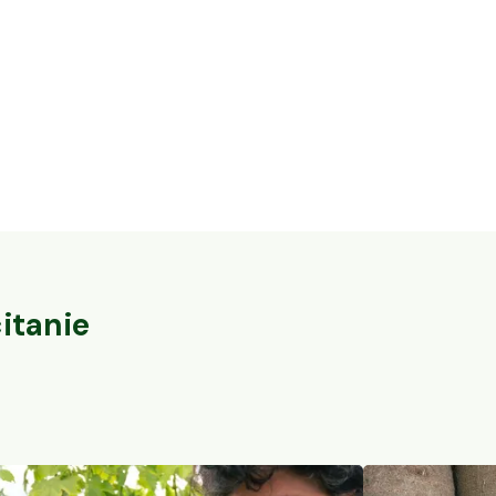
16,3 ha en élevage de cochons Bio et
32 ares en vi
vaches Parthenaises
du-Pape
Vaureilles, Occitanie
Sorgues, PACA
104
particuliers
itanie