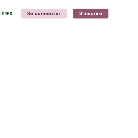
Se connecter
S'inscrire
LIÈRES
LE MOT DE L'AGRICULTEUR
avec Delphine et Stéphane