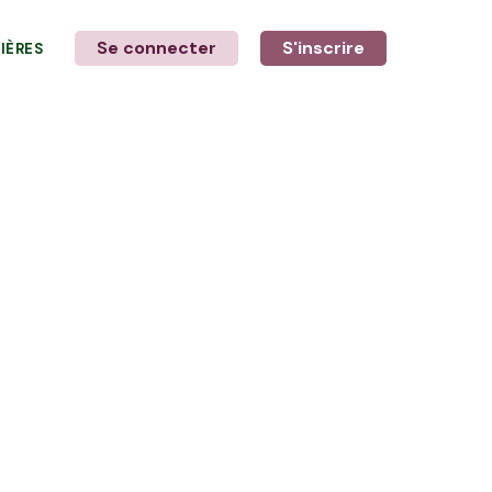
Se connecter
S'inscrire
LIÈRES
LE MOT DE L'AGRICULTEUR
avec Delphine et Stéphane