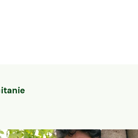
16,3 ha en élevage de cochons Bio et
32 ares en vi
vaches Parthenaises
du-Pape
Vaureilles, Occitanie
Sorgues, PACA
104
particuliers
itanie