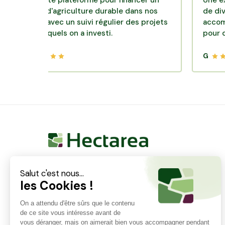
ellente plateforme pour financer un
Une excellente
èle d'agriculture durable dans nos
de diversificat
oirs avec un suivi régulier des projets
accompagnemen
 lesquels on a investi.
pour des place
G
Hectarea est une entreprise à mission qui a pour
ambition de reconnecter les particuliers avec les
agriculteurs soucieux de bien faire. En quelques
clics, les particuliers peuvent investir dans des ares
de terre de leur choix.