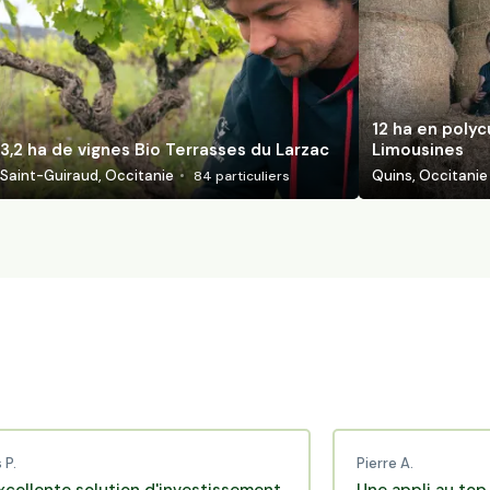
12 ha en polyc
3,2 ha de vignes Bio Terrasses du Larzac
Limousines
Saint-Guiraud, Occitanie
Quins, Occitanie
84
particuliers
Pierre A.