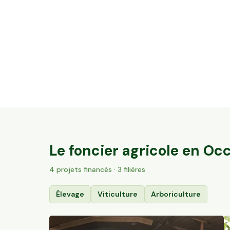
3,2 ha de vignes Bio Terrasses du Larzac
Saint-Guiraud, Occitanie
84
particuliers
Le foncier agricole en
Occ
4
projet
s
financé
s
· 3 filières
Élevage
Viticulture
Arboriculture