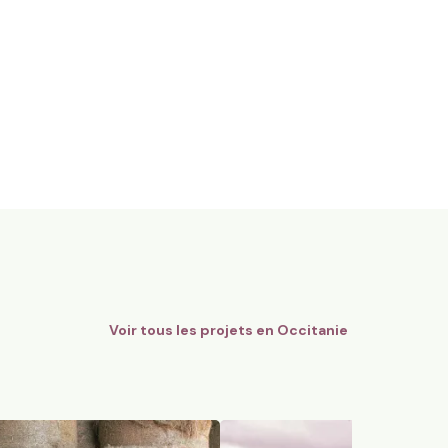
gnes Bio - AOC Châteauneuf-
12 ha en polyculture et élev
Limousines
Quins, Occitanie
184
particuliers
74
particuliers
Voir tous les projets en
Occitanie