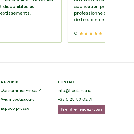
icace. Toutes les
Un investissement de bon sens via 
ibles au
application pratique réalisée par de
ments.
professionnels de qualité. Très satis
de l'ensemble.
G
À PROPOS
CONTACT
Qui sommes-nous ?
info@hectarea.io
Avis investisseurs
+33 5 25 53 02 71
Espace presse
Prendre rendez-vous