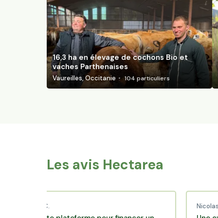
16,3 ha en élevage de cochons Bio et
vaches Parthenaises
Vaureilles, Occitanie
104
particuliers
Les avis Hectarea
aud C.
Nicolas P.