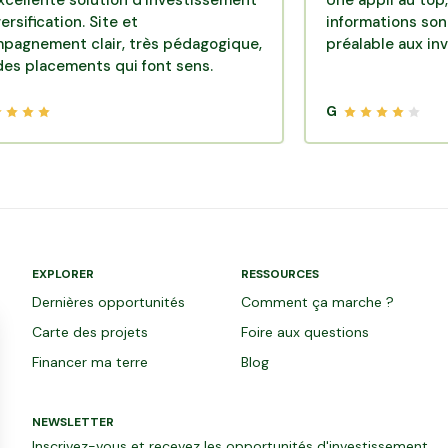
 solution d'investissement
Une appli au top, très eff
ion. Site et
informations sont dispon
t clair, très pédagogique,
préalable aux investisse
ments qui font sens.
G
EXPLORER
RESSOURCES
Dernières opportunités
Comment ça marche ?
Carte des projets
Foire aux questions
Financer ma terre
Blog
NEWSLETTER
Inscrivez-vous et recevez les opportunités d'investissement