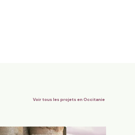
gnes Bio - AOC Châteauneuf-
12 ha en polyculture et élev
Limousines
Quins, Occitanie
184
particuliers
74
particuliers
Voir tous les projets en
Occitanie