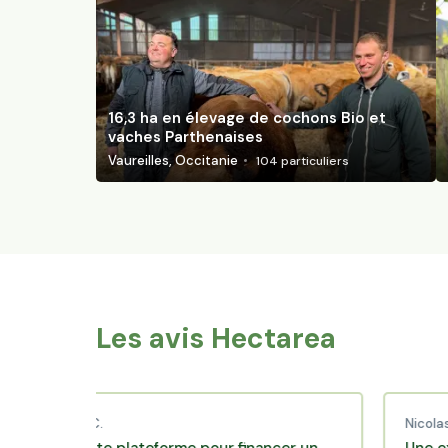
16,3 ha en élevage de cochons Bio et
vaches Parthenaises
Vaureilles, Occitanie
104
particuliers
Les avis Hectarea
baud C.
Nicolas P.