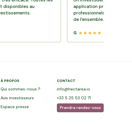
icace. Toutes les
Un investissement de bon sens via 
ibles au
application pratique réalisée par d
ments.
professionnels de qualité. Très satis
de l'ensemble.
G
À PROPOS
CONTACT
Qui sommes-nous ?
info@hectarea.io
Avis investisseurs
+33 5 25 53 02 71
Espace presse
Prendre rendez-vous