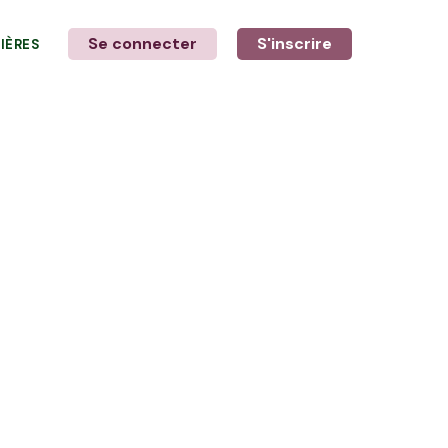
Se connecter
S'inscrire
LIÈRES
LE MOT DE L'AGRICULTEUR
avec Delphine et Stéphane