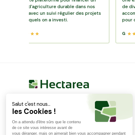
ellente plateforme pour financer un
Une excellent
èle d'agriculture durable dans nos
de diversificat
roirs avec un suivi régulier des projets
accompagnemen
s lesquels on a investi.
pour des plac
G
Hectarea est une entreprise à mission qui a pour
ambition de reconnecter les particuliers avec les
agriculteurs soucieux de bien faire. En quelques
clics, les particuliers peuvent investir dans des ares
de terre de leur choix.