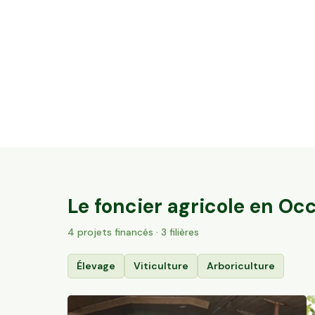
3,2 ha de vignes Bio Terrasses du Larzac
Saint-Guiraud, Occitanie
84
particuliers
Le foncier agricole en
Occ
4
projet
s
financé
s
· 3 filières
Élevage
Viticulture
Arboriculture