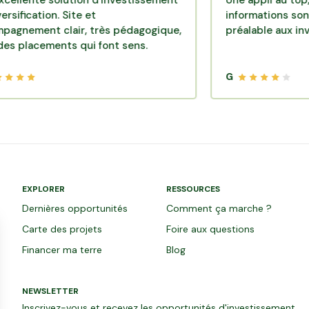
e solution d'investissement
Une appli au top, très eff
ion. Site et
informations sont dispon
t clair, très pédagogique,
préalable aux investisse
ements qui font sens.
G
EXPLORER
RESSOURCES
Dernières opportunités
Comment ça marche ?
Carte des projets
Foire aux questions
Financer ma terre
Blog
NEWSLETTER
Inscrivez-vous et recevez les opportunités d'investissement