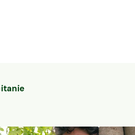
16,3 ha en élevage de cochons Bio et
32 ares en vi
vaches Parthenaises
du-Pape
Vaureilles, Occitanie
Sorgues, PACA
104
particuliers
itanie