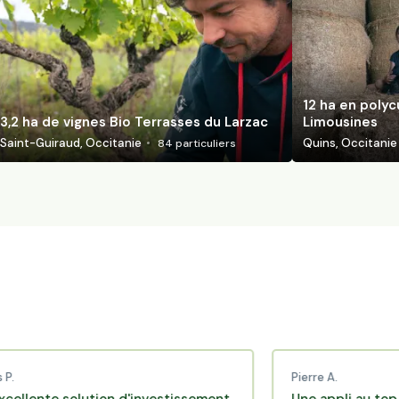
12 ha en polyc
3,2 ha de vignes Bio Terrasses du Larzac
Limousines
Saint-Guiraud, Occitanie
Quins, Occitanie
84
particuliers
Pierre A.