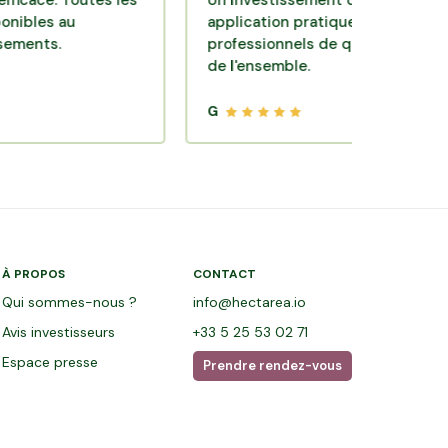
. Toutes les
Un investissement de bon sens via une
 au
application pratique réalisée par des
.
professionnels de qualité. Très satisfait
de l'ensemble.
G
À PROPOS
CONTACT
Qui sommes-nous ?
info@hectarea.io
Avis investisseurs
+33 5 25 53 02 71
Espace presse
Prendre rendez-vous