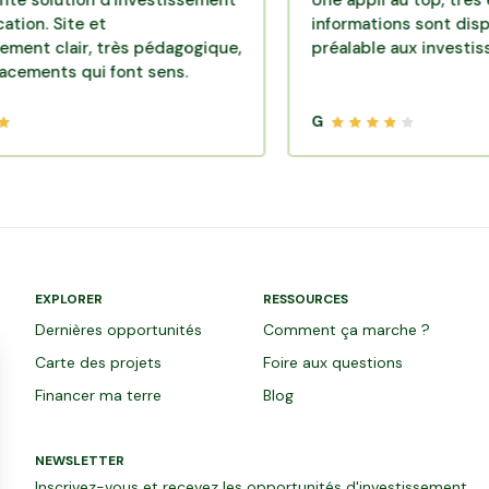
ution d'investissement
Une appli au top, très efficace
Site et
informations sont disponibles
air, très pédagogique,
préalable aux investissements
s qui font sens.
G
EXPLORER
RESSOURCES
Dernières opportunités
Comment ça marche ?
Carte des projets
Foire aux questions
Financer ma terre
Blog
NEWSLETTER
Inscrivez-vous et recevez les opportunités d'investissement