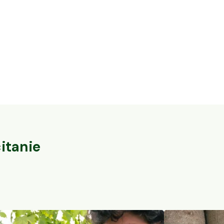
16,3 ha en élevage de cochons Bio et
32 ares en vi
vaches Parthenaises
du-Pape
Vaureilles, Occitanie
Sorgues, PACA
104
particuliers
itanie