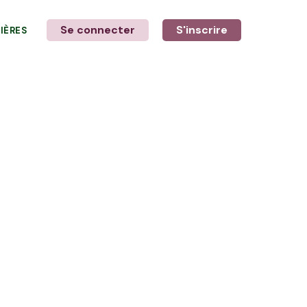
Se connecter
S'inscrire
LIÈRES
LE MOT DE L'AGRICULTEUR
avec Delphine et Stéphane