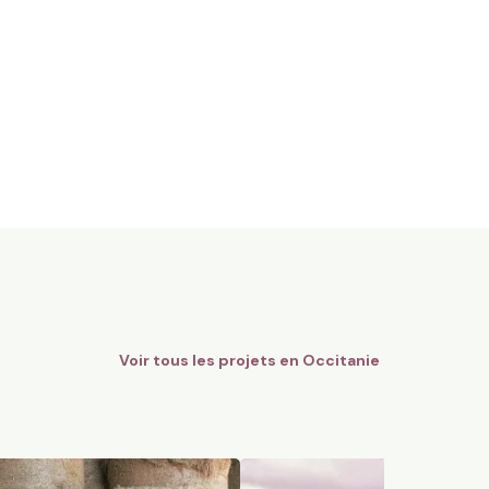
gnes Bio - AOC Châteauneuf-
12 ha en polyculture et élev
Limousines
Quins, Occitanie
184
particuliers
74
particuliers
Voir tous les projets en
Occitanie