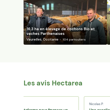
16,3 ha en élevage de cochons Bio et
vaches Parthenaises
Vaureilles, Occitanie
104
particuliers
Les avis Hectarea
C.
Nicolas P.