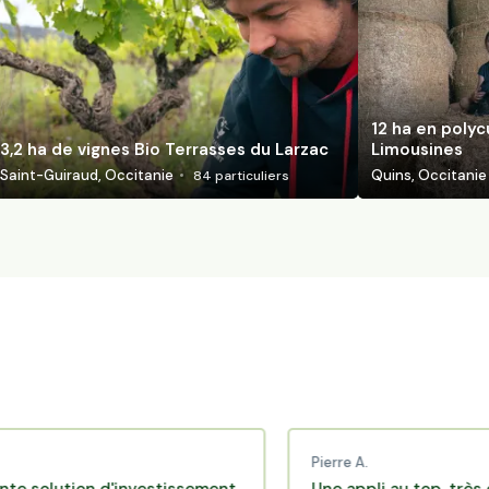
12 ha en polyc
3,2 ha de vignes Bio Terrasses du Larzac
Limousines
Saint-Guiraud, Occitanie
Quins, Occitanie
84
particuliers
Pierre A.