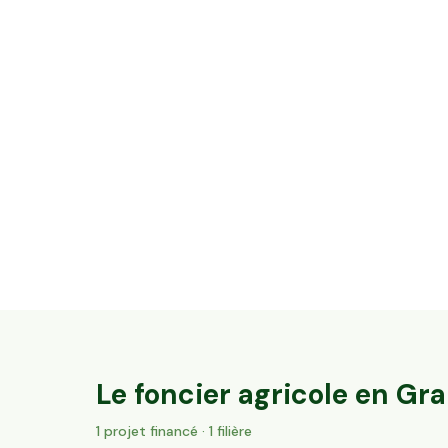
9,14 ha en arboriculture - Noisettes et
amandes Bio
Hautesvignes, Nouvelle-Aquitaine
175
particuliers
Le foncier agricole en
Gra
1
projet
financé
· 1 filière