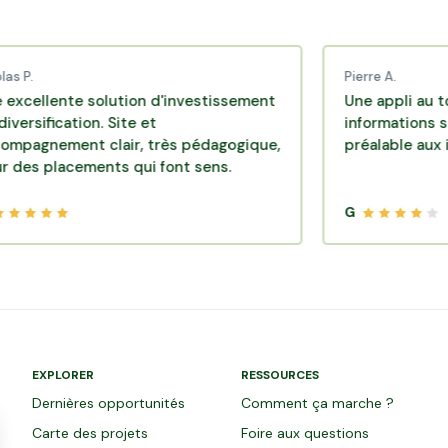
Pierre A.
ente solution d'investissement
Une appli au top, très
cation. Site et
informations sont dis
ment clair, très pédagogique,
préalable aux investi
lacements qui font sens.
G
EXPLORER
RESSOURCES
Dernières opportunités
Comment ça marche ?
Carte des projets
Foire aux questions