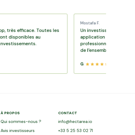
Mostafa F.
 efficace. Toutes les
Un investissement de bon sens 
ponibles au
application pratique réalisée pa
ssements.
professionnels de qualité. Très s
de l'ensemble.
G
À PROPOS
CONTACT
Qui sommes-nous ?
info@hectarea.io
Avis investisseurs
+33 5 25 53 02 71