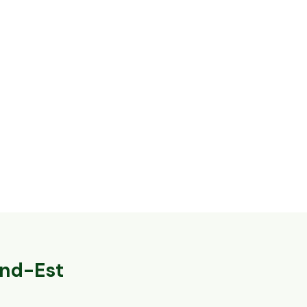
12,4 ha en céréales - Farines et huiles Bio
15,4 ha de ver
Foucaucourt-sur-Thabas, Grand-Est
Cambremer, Nor
48
particuliers
nd-Est