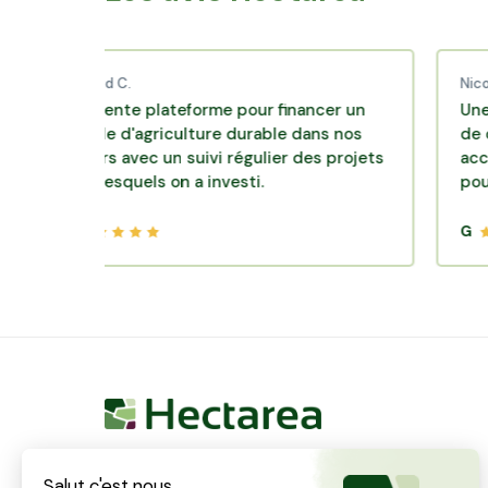
Thibaud C.
Nicolas P.
Excellente plateforme pour financer un
Une excell
modèle d'agriculture durable dans nos
de diversifi
terroirs avec un suivi régulier des projets
accompagne
dans lesquels on a investi.
pour des p
G
G
Hectarea est une entreprise à mission qui a pour