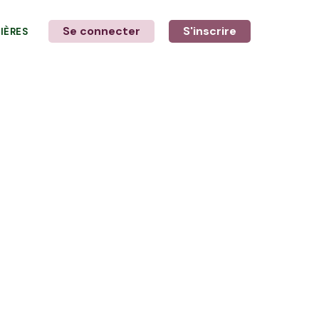
Se connecter
S'inscrire
LIÈRES
LE MOT DE L'AGRICULTEUR
avec Damien et Clément