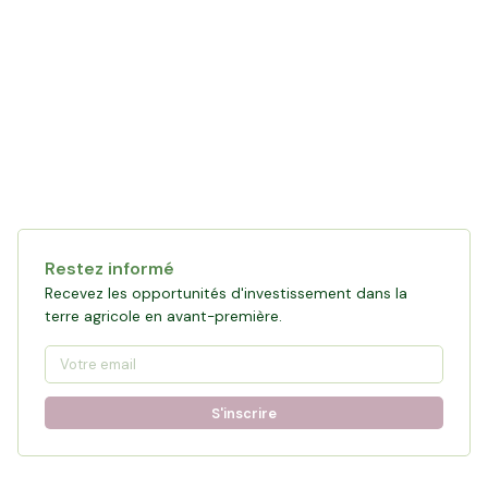
Collecte en cours
122 478 €
financés
0
%
Objectif :
161 876 €
Restez informé
Participer à la collecte
Recevez les opportunités d'investissement dans la
terre agricole en avant-première.
S'inscrire