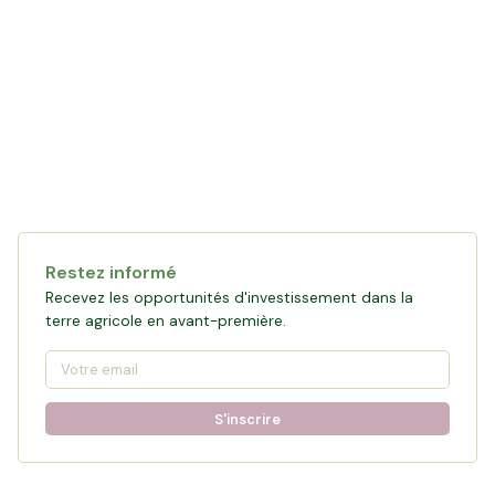
Collecte en cours
121 472 €
financés
0
%
Objectif :
161 876 €
Restez informé
Participer à la collecte
Recevez les opportunités d'investissement dans la
terre agricole en avant-première.
S'inscrire