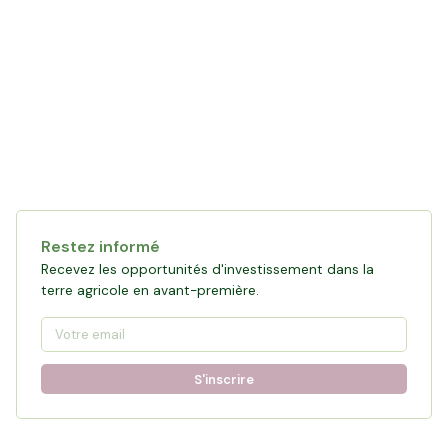
Collecte en cours
119 761 €
financés
0
%
Objectif :
161 876 €
Restez informé
Participer à la collecte
Recevez les opportunités d'investissement dans la
terre agricole en avant-première.
S'inscrire