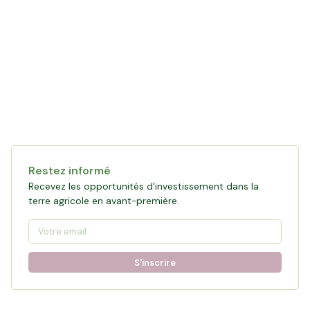
Collecte en cours
119 861 €
financés
0
%
Objectif :
161 876 €
Restez informé
Participer à la collecte
Recevez les opportunités d'investissement dans la
terre agricole en avant-première.
S'inscrire