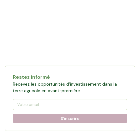
Collecte en cours
120 361 €
financés
0
%
Objectif :
161 876 €
Restez informé
Participer à la collecte
Recevez les opportunités d'investissement dans la
terre agricole en avant-première.
S'inscrire