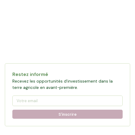
Collecte en cours
121 472 €
financés
0
%
Objectif :
161 876 €
Restez informé
Participer à la collecte
Recevez les opportunités d'investissement dans la
terre agricole en avant-première.
S'inscrire