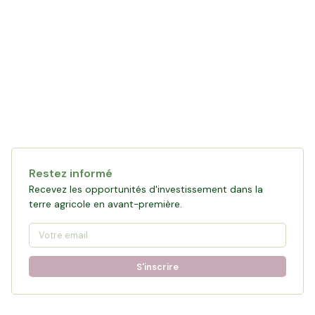
Collecte en cours
121 472 €
financés
0
%
Objectif :
161 876 €
Restez informé
Participer à la collecte
Recevez les opportunités d'investissement dans la
terre agricole en avant-première.
S'inscrire