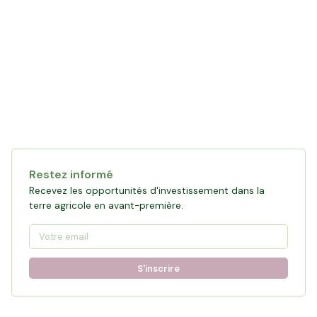
Collecte en cours
119 761 €
financés
0
%
Objectif :
161 876 €
Restez informé
Participer à la collecte
Recevez les opportunités d'investissement dans la
terre agricole en avant-première.
S'inscrire