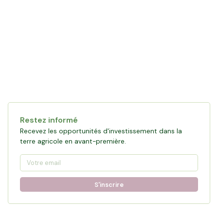
Collecte en cours
121 472 €
financés
0
%
Objectif :
161 876 €
Restez informé
Participer à la collecte
Recevez les opportunités d'investissement dans la
terre agricole en avant-première.
S'inscrire