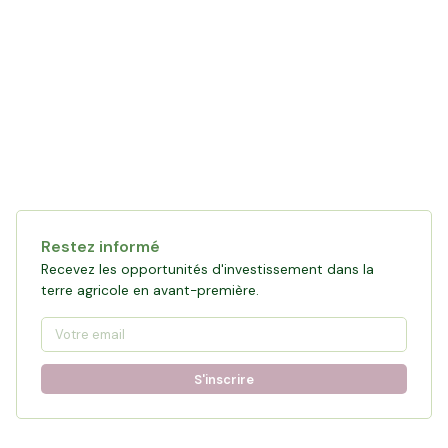
Collecte en cours
119 861 €
financés
0
%
Objectif :
161 876 €
Restez informé
Participer à la collecte
Recevez les opportunités d'investissement dans la
terre agricole en avant-première.
S'inscrire