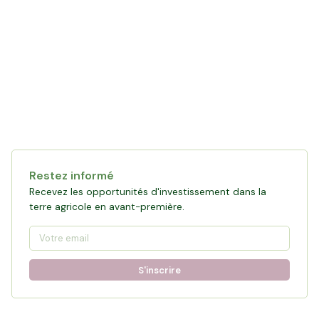
Collecte en cours
119 861 €
financés
0
%
Objectif :
161 876 €
Restez informé
Participer à la collecte
Recevez les opportunités d'investissement dans la
terre agricole en avant-première.
S'inscrire