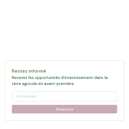
Collecte en cours
121 472 €
financés
0
%
Objectif :
161 876 €
Restez informé
Participer à la collecte
Recevez les opportunités d'investissement dans la
terre agricole en avant-première.
S'inscrire