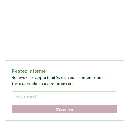
Collecte en cours
119 761 €
financés
0
%
Objectif :
161 876 €
Restez informé
Participer à la collecte
Recevez les opportunités d'investissement dans la
terre agricole en avant-première.
S'inscrire