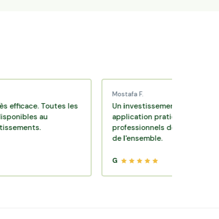
Mostafa F.
ce. Toutes les
Un investissement de bon sens via un
es au
application pratique réalisée par des
ts.
professionnels de qualité. Très satisfai
de l'ensemble.
G