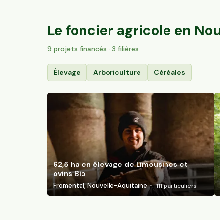
Villac, Nouvelle-Aquitaine
57
particuliers
Le foncier agricole en
Nou
9
projet
s
financé
s
· 3 filières
Élevage
Arboriculture
Céréales
62,5 ha en élevage de Limousines et
ovins Bio
Fromental, Nouvelle-Aquitaine
111
particuliers