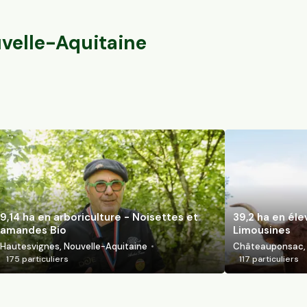
Hautesvignes, No
Fromental, Nouvelle-Aquitaine
111
particuliers
175
particuliers
velle-Aquitaine
9,14 ha en arboriculture - Noisettes et
39,2 ha en él
amandes Bio
Limousines
Hautesvignes, Nouvelle-Aquitaine
Châteauponsac, 
175
particuliers
117
particuliers