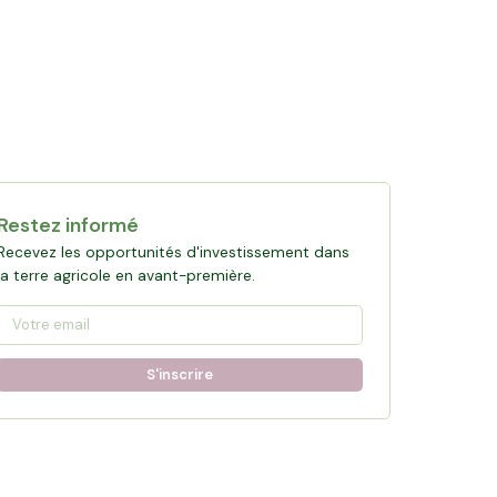
Collecte en cours
120 361 €
financés
0
%
Objectif :
161 876 €
Restez informé
Participer à la collecte
Recevez les opportunités d'investissement dans
la terre agricole en avant-première.
S'inscrire