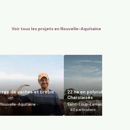
uvelle-Aquitaine
Levaré, Pays de la Loire
100
parti
Voir tous les projets en
Nouvelle-Aquitaine
evage de vaches et brebis
22 ha en polyculture et élev
Charolaises
Nouvelle-Aquitaine
Saint-Loup-Lamairé, Nouvelle-Aqu
40
particuliers