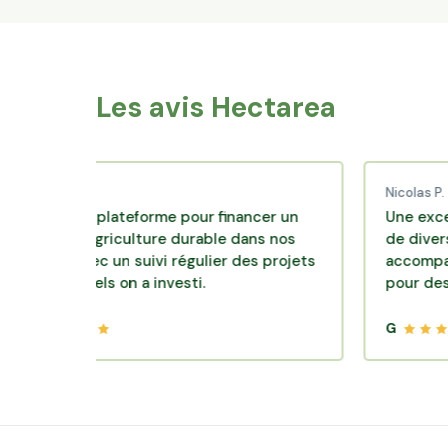
Les avis Hectarea
 C.
Nicolas P.
ente plateforme pour financer un
Une excellente s
 d'agriculture durable dans nos
de diversification
rs avec un suivi régulier des projets
accompagnement c
esquels on a investi.
pour des placeme
G