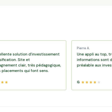
Pierre A.
olution d'investissement
Une appli au top, très effica
. Site et
informations sont disponibl
lair, très pédagogique,
préalable aux investissemen
nts qui font sens.
G