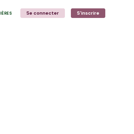
Se connecter
S'inscrire
LIÈRES
LE MOT DE L'AGRICULTEUR
avec Véronique