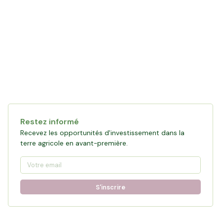
Collecte en cours
120 472 €
financés
0
%
Objectif :
161 876 €
Restez informé
Participer à la collecte
Recevez les opportunités d'investissement dans la
terre agricole en avant-première.
S'inscrire