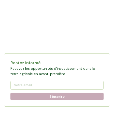
Collecte en cours
120 361 €
financés
0
%
Objectif :
161 876 €
Restez informé
Participer à la collecte
Recevez les opportunités d'investissement dans la
terre agricole en avant-première.
S'inscrire