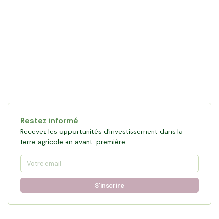
Collecte en cours
123 078 €
financés
0
%
Objectif :
161 876 €
Restez informé
Participer à la collecte
Recevez les opportunités d'investissement dans la
terre agricole en avant-première.
S'inscrire