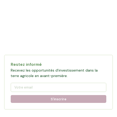
Collecte en cours
121 472 €
financés
0
%
Objectif :
161 876 €
Restez informé
Participer à la collecte
Recevez les opportunités d'investissement dans la
terre agricole en avant-première.
S'inscrire